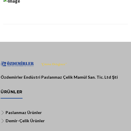
Özdemirler Endüstri Paslanmaz Çelik Mamül San. Tic. Ltd Şti
ÜRÜNLER
Paslanmaz Ürünler
Demir-Çelik Ürünler