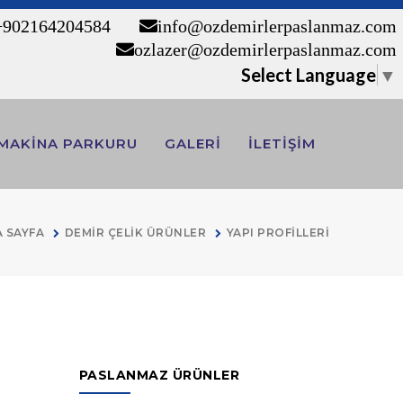
90 216 420 45 84
info@ozdemirlerpaslanmaz.com
ozlazer@ozdemirlerpaslanmaz.com
Select Language
▼
MAKİNA PARKURU
GALERİ
İLETİŞİM
 SAYFA
DEMİR ÇELİK ÜRÜNLER
YAPI PROFİLLERİ
PASLANMAZ ÜRÜNLER